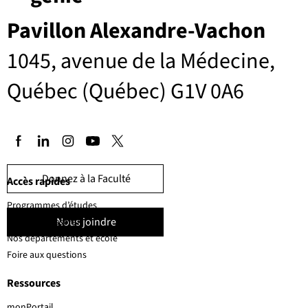
Pavillon Alexandre-Vachon
1045, avenue de la Médecine,
Québec (Québec) G1V 0A6
Donnez à la Faculté
Accès rapides
Programmes d’études
Nous joindre
Corps professoral
Nos départements et école
Foire aux questions
Ressources
monPortail