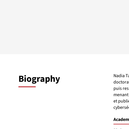
Biography
Nadia Ta
doctorat
puis re
menant 
et publi
cyberséc
Academi