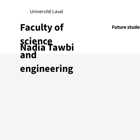
Université Laval
Faculty of
Future stude
science
Nadia Tawbi
Research
and
engineering