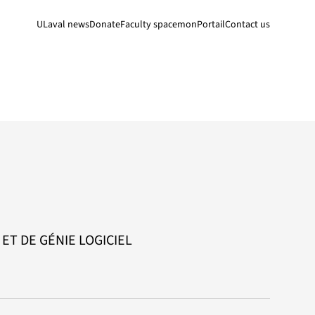
ULaval news
Donate
Faculty space
monPortail
Contact us
T DE GÉNIE LOGICIEL